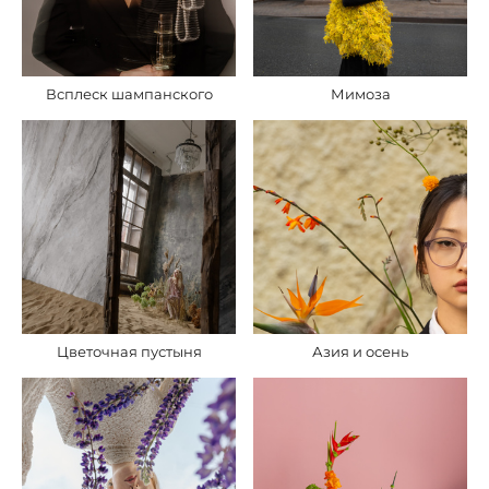
Всплеск шампанского
Мимоза
Цветочная пустыня
Азия и осень