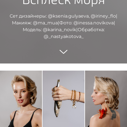
Сет дизайнеры: @ksenia.gulyaeva, @iriney_flo|
Макияж: @ma_mua|Фото: @inessa.novikova|
Модель: @karina_novik|Обработка:
@_nastyakotova_