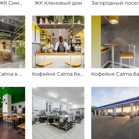
Квартира ЖК Символ
ЖК Кленовый дом
Кофейня Calma в бизнес центре
Кофейня Calma белорусская