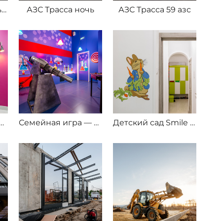
АЗС Трасса интерьеры 58 азс
АЗС Трасса ночь
АЗС Трасса 59 азс
ейная игра Vegas
Семейная игра — шоколадная фабрика
Детский сад Smile fish