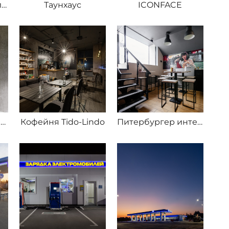
Загородный поселок и декор дома
Таунхаус
ICONFACE
Кофейня Calma бауманская
Кофейня Tido-Lindo
Питербургер интерьеры и техника