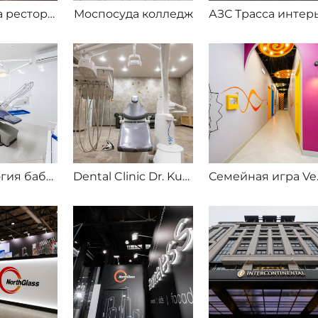
Моспосуда ресторан Шпана
Моспосуда колледж
Стоматология бабушкинская
Dental Clinic Dr. Kurov
Сем