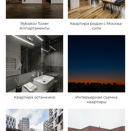
Rybakov Tower
Квартира рядом с Москва-
Аппартаменты
сити
Квартира останкино
Интерьерная съемка
квартиры