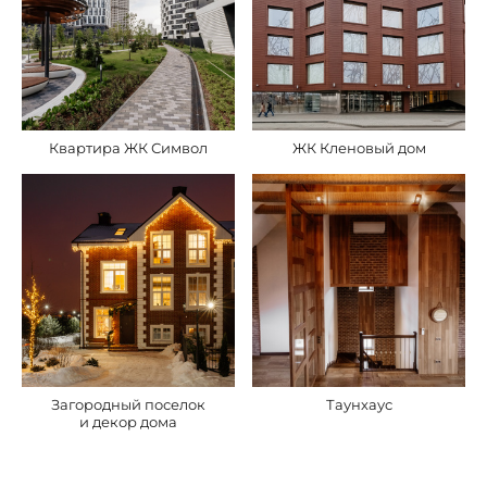
Квартира ЖК Символ
ЖК Кленовый дом
Загородный поселок
Таунхаус
и декор дома