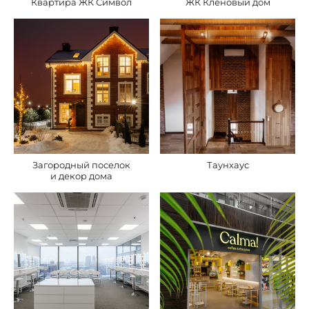
Квартира ЖК Символ
ЖК Кленовый дом
Загородный поселок
Таунхаус
и декор дома